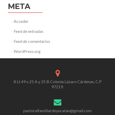
META
Acceder
Feed de entradas
Feed de comentarios
WordPress.org
8 Lt 49 x 25 A y 25 B Colonia Lázaro Cárdenas, C.P
97219.
pastoralfamiliardeyucatan@gmail.com